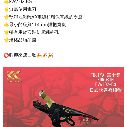
🌟FVA102-BG
🌟無需使用電刀
🌟乾淨地剝離VA電線和環保電線的塗層
🌟最小的級別114mm握把寬度
🌟帶有用於安裝防墜繩的孔
🌟規格品項如圖
㊙️歡迎來店自取🎉🎉🎉