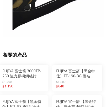
相關的產品
FUJIYA 富士箭 3000TP-
FUJIYA 富士箭【黑金特
250 強力膠柄鋼絲鉗
仕】FT-190-BG 聯名
TOYO金屬收納盒
$1,700
$1,200
1,190
840
$
$
FUJIYA 富士箭【黑金特
FUJIYA 富士箭 【黑金特
仕】FTL-93-BG 鋁合金水
仕】安全貫通螺絲起子