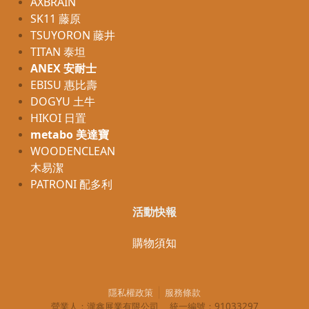
AXBRAIN
SK11 藤原
TSUYORON 藤井
TITAN 泰坦
ANEX 安耐士
EBISU 惠比壽
DOGYU 土牛
HIKOI 日置
metabo 美達寶
WOODENCLEAN
木易潔
PATRONI 配多利
活動快報
購物須知
隱私權政策
服務條款
營業人：
瀧鑫展業有限公司
統一編號：
91033297