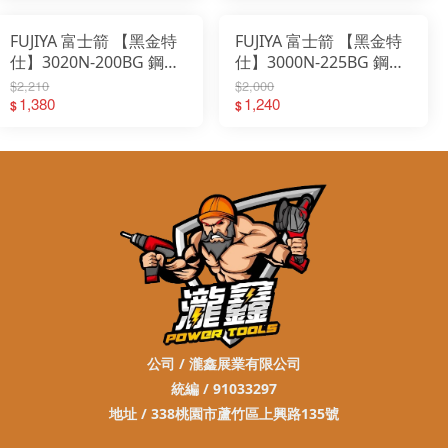
FUJIYA 富士箭 【黑金特
FUJIYA 富士箭 【黑金特
仕】3020N-200BG 鋼絲
仕】3000N-225BG 鋼絲
鉗 牙條修正
鉗
$2,210
$2,000
1,380
1,240
$
$
公司 / 瀧鑫展業有限公司
統編 / 91033297
地址 / 338桃園市蘆竹區上興路135號