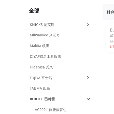
全部
排
KNICKS 尼克斯
B
Milwaukee 米沃奇
款
3
$2
Makita 牧田
1
$
DIYAP聯名工具服飾
Hidehisa 秀久
FUJIYA 富士箭
TAJIMA 田島
BURTLE 巴特雷
AC2094-側腰款背心