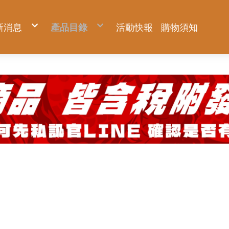
新消息
產品目錄
活動快報
購物須知
新品上市
KNICKS 尼克斯
優惠促銷
Milwaukee 米沃奇
預購商品
Makita 牧田
夏日對抗專區
DIYAP聯名工具服飾
Hidehisa 秀久
BURTLE 巴特雷
FUJIYA 富士箭
AC2094-側腰款背心
TAJIMA 田島
AC1154-側腰款背心
BURTLE 巴特雷
AC2094HB-上背款背心
Venti 風神科技
AC2096-側腰款短袖
HASEGAWA 長谷川
AC2096HB-上背款短袖
AC2094-側腰款背心
KC系列
22V空調服系列
KUROKIN 黑金
腳輕系列
IPS 五十嵐
AC2111-上背款反光長袖(可拆)
AC1154-側腰款背心
OKC系列
30V全新升級系列
ZERO系列
免蹲超人系列
WRAPGRADE
AC2114-上背款反光背心
AC2094HB-上背款背心
KCS系列 強化版
鐵鎚系列
工業級踏台
MIZUNO 美津濃
AC2121-下背款休閒長袖(可拆)
AC2096-側腰款短袖
年度限量黑標
鋼絲鉗系列
PATRONI 配多利
AC2124-下背款休閒背心
AC2096HB-上背款短袖
神田祭 限量系列專區
尖嘴鉗系列
UTOKU TOOLS 宇德工具
配件專區
AC2111-上背款反光長袖(可拆)
BA 軍規系列
斜口鉗系列
GFOX
機能服飾區
AC2114-上背款反光背心
BAT 軍規系列 強化版
管鉗系列
DEEN 迪恩工具
AC2121-下背款休閒長袖(可拆)
TF/TFT 窄版軍規系列
剝線鉗系列
職人部品專區
AC2124-下背款休閒背心
認證品 軍規系列
剪鉗系列
GatorTape小鱷魚
配件專區
玻璃皮革系列
扳手系列
ANEX 安耐士
固定片
機能服飾區
皮革系列
螺絲起子系列
SUNFLAG 新龜
鍊條
認證品 皮革系列
水平尺系列
TITAN 泰坦
延伸片
金屬配件
防墜繩系列
VESSEL 玄人魂
大ㄇ、小ㄇ
周邊小物
工作腰包鉗袋系列
EBISU 惠比壽
其他配件
服飾配件
限量專區
ARSENAL 愛森諾
AXBRAIN
TSUYORON 藤井
SK11 藤原
DOGYU 土牛
HIOKI 日置
metabo 美達寶
WOODEN CLEAN 木易潔
ZENGAZ