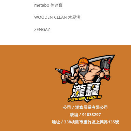
metabo 美達寶
WOODEN CLEAN 木易潔
ZENGAZ
公司 / 瀧鑫展業有限公司
統編 / 91033297
地址 / 338桃園市蘆竹區上興路135號