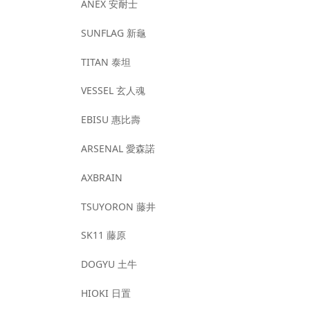
ANEX 安耐士
SUNFLAG 新龜
TITAN 泰坦
VESSEL 玄人魂
EBISU 惠比壽
ARSENAL 愛森諾
AXBRAIN
TSUYORON 藤井
SK11 藤原
DOGYU 土牛
HIOKI 日置