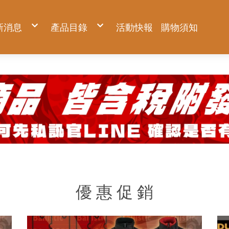
新消息
產品目錄
活動快報
購物須知
新品上市
KNICKS 尼克斯
優惠促銷
Milwaukee 米沃奇
預購商品
Makita 牧田
夏日對抗專區
DIYAP聯名工具服飾
Hidehisa 秀久
BURTLE 巴特雷
FUJIYA 富士箭
AC2094-側腰款背心
TAJIMA 田島
AC1154-側腰款背心
BURTLE 巴特雷
AC2094HB-上背款背心
Venti 風神科技
AC2096-側腰款短袖
HASEGAWA 長谷川
AC2096HB-上背款短袖
AC2094-側腰款背心
KC系列
22V空調服系列
KUROKIN 黑金
腳輕系列
IPS 五十嵐
AC2111-上背款反光長袖(可拆)
AC1154-側腰款背心
OKC系列
30V全新升級系列
ZERO系列
免蹲超人系列
WRAPGRADE
AC2114-上背款反光背心
AC2094HB-上背款背心
KCS系列 強化版
鐵鎚系列
工業級踏台
MIZUNO 美津濃
AC2121-下背款休閒長袖(可拆)
AC2096-側腰款短袖
年度限量黑標
鋼絲鉗系列
PATRONI 配多利
AC2124-下背款休閒背心
AC2096HB-上背款短袖
神田祭 限量系列專區
尖嘴鉗系列
UTOKU TOOLS 宇德工具
配件專區
AC2111-上背款反光長袖(可拆)
BA 軍規系列
斜口鉗系列
GFOX
機能服飾區
AC2114-上背款反光背心
BAT 軍規系列 強化版
管鉗系列
DEEN 迪恩工具
AC2121-下背款休閒長袖(可拆)
TF/TFT 窄版軍規系列
剝線鉗系列
職人部品專區
AC2124-下背款休閒背心
認證品 軍規系列
剪鉗系列
GatorTape小鱷魚
配件專區
玻璃皮革系列
扳手系列
ANEX 安耐士
固定片
機能服飾區
皮革系列
螺絲起子系列
SUNFLAG 新龜
鍊條
認證品 皮革系列
水平尺系列
TITAN 泰坦
延伸片
金屬配件
防墜繩系列
VESSEL 玄人魂
大ㄇ、小ㄇ
周邊小物
工作腰包鉗袋系列
EBISU 惠比壽
其他配件
服飾配件
限量專區
ARSENAL 愛森諾
AXBRAIN
優 惠 促 銷
TSUYORON 藤井
SK11 藤原
DOGYU 土牛
HIOKI 日置
metabo 美達寶
WOODEN CLEAN 木易潔
ZENGAZ