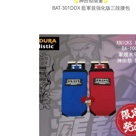
神田祭限量
BAT-301DDX 藍軍規強化版三段腰包