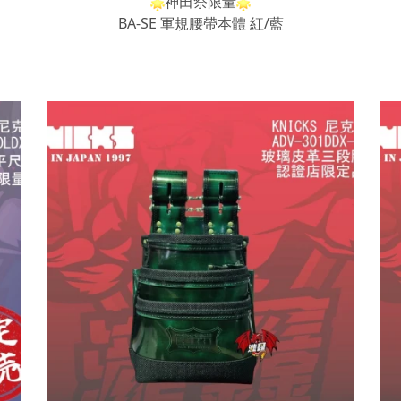
神田祭限量
BA-SE 軍規腰帶本體 紅/藍