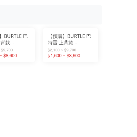
BURTLE 巴
【預購】BURTLE 巴
上背款
特雷 上背款
6HB-53-
AC2096HB-60-
 $9,700
$2,100 ~ $9,700
53風暴灰】
~ $8,600
30V【60灰燼灰】
1,600 ~ $8,600
$