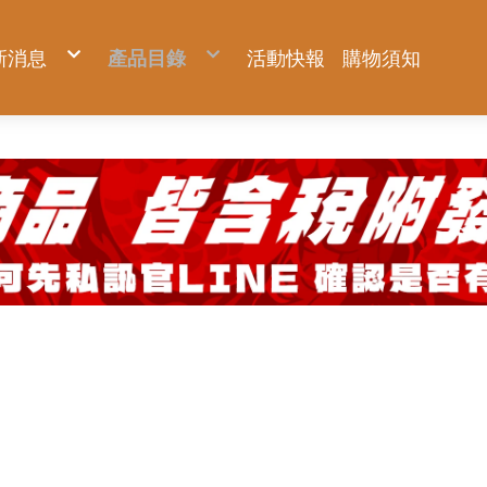
新消息
產品目錄
活動快報
購物須知
新品上市
KNICKS 尼克斯
優惠促銷
Milwaukee 米沃奇
預購商品
Makita 牧田
夏日對抗專區
DIYAP聯名工具服飾
Hidehisa 秀久
BURTLE 巴特雷
FUJIYA 富士箭
AC2094-側腰款背心
TAJIMA 田島
AC1154-側腰款背心
BURTLE 巴特雷
AC2094HB-上背款背心
Venti 風神科技
AC2096-側腰款短袖
HASEGAWA 長谷川
AC2096HB-上背款短袖
AC2094-側腰款背心
KC系列
22V空調服系列
KUROKIN 黑金
腳輕系列
IPS 五十嵐
AC2111-上背款反光長袖(可拆)
AC1154-側腰款背心
OKC系列
30V全新升級系列
ZERO系列
免蹲超人系列
WRAPGRADE
AC2114-上背款反光背心
AC2094HB-上背款背心
KCS系列 強化版
鐵鎚系列
工業級踏台
MIZUNO 美津濃
AC2121-下背款休閒長袖(可拆)
AC2096-側腰款短袖
年度限量黑標
鋼絲鉗系列
PATRONI 配多利
AC2124-下背款休閒背心
AC2096HB-上背款短袖
神田祭 限量系列專區
尖嘴鉗系列
UTOKU TOOLS 宇德工具
配件專區
AC2111-上背款反光長袖(可拆)
BA 軍規系列
斜口鉗系列
GFOX
機能服飾區
AC2114-上背款反光背心
BAT 軍規系列 強化版
管鉗系列
DEEN 迪恩工具
AC2121-下背款休閒長袖(可拆)
TF/TFT 窄版軍規系列
剝線鉗系列
職人部品專區
AC2124-下背款休閒背心
認證品 軍規系列
剪鉗系列
GatorTape小鱷魚
配件專區
玻璃皮革系列
扳手系列
ANEX 安耐士
固定片
機能服飾區
皮革系列
螺絲起子系列
SUNFLAG 新龜
鍊條
認證品 皮革系列
水平尺系列
TITAN 泰坦
延伸片
金屬配件
防墜繩系列
VESSEL 玄人魂
大ㄇ、小ㄇ
周邊小物
工作腰包鉗袋系列
EBISU 惠比壽
其他配件
服飾配件
限量專區
ARSENAL 愛森諾
AXBRAIN
TSUYORON 藤井
SK11 藤原
DOGYU 土牛
HIOKI 日置
metabo 美達寶
WOODEN CLEAN 木易潔
ZENGAZ