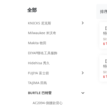
全部
排
KNICKS 尼克斯
【
Milwaukee 米沃奇
特
A
$2
Makita 牧田
3
1
$
DIYAP聯名工具服飾
【
Hidehisa 秀久
特
A
$2
FUJIYA 富士箭
3
1
$
TAJIMA 田島
BURTLE 巴特雷
AC2094-側腰款背心