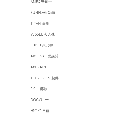
ANEX 安耐士
SUNFLAG 新龜
TITAN 泰坦
VESSEL 玄人魂
EBISU 惠比壽
ARSENAL 愛森諾
AXBRAIN
TSUYORON 藤井
SK11 藤原
DOGYU 土牛
HIOKI 日置