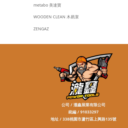
metabo 美達寶
WOODEN CLEAN 木易潔
ZENGAZ
公司 / 瀧鑫展業有限公司
統編 / 91033297
地址 / 338桃園市蘆竹區上興路135號