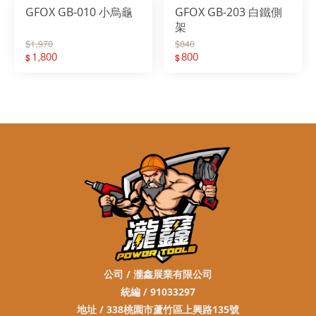
GFOX GB-010 小烏龜
GFOX GB-203 白鐵側
架
$1,970
$840
1,800
800
$
$
公司 / 瀧鑫展業有限公司
統編 / 91033297
地址 / 338桃園市蘆竹區上興路135號