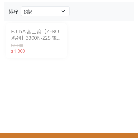
排序
FUJIYA 富士箭【ZERO
系列】3300N-225 電工
職人鋼絲鉗
$2,900
1,800
$