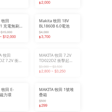
2,000
$
a 牧田
Makita 牧田 18V
01 充電無刷衝
BL1860B 6.0電池
機 台灣公司貨
 $15,000
$4,380
~ $12,000
3,700
$
TA 牧田
MAKITA 牧田 7.2V
DZ 7.2V 衝擊
TD022DZ 衝擊起子
【雙電款】日
機 【空機】日本島內
$3,060 ~ $3,530
機
機
2,800 ~ $3,250
$
a 牧田 E-
MAKITA 牧田 1號堆
2 磁力環
疊箱
$500
299
$