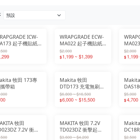
序
RAPGRADE ICW-
WRAPGRADE ECW-
WRAPG
A173 起子機貼紙
MA022 起子機貼紙
MA02
D173D專用
TD022D專用
TD02
,500
$2,000
$2,000
,299
1,199 ~ $1,399
1,199 
$
$
akita 牧田 173專
Makita 牧田
Makit
攜帶箱
DTD173 充電無刷衝
DAS1
擊起子機 台灣公司貨
機 台
,000
$6,800 ~ $16,500
$5,000
700
6,000 ~ $15,500
4,700
$
$
AKITA 牧田
MAKITA 牧田 7.2V
Makit
D023DZ 7.2V 衝擊
TD023DZ 衝擊起子
DC18R
子機【單電款】整
機【空機】 日本島內
快速充
,500
$3,600 ~ $4,200
$2,500