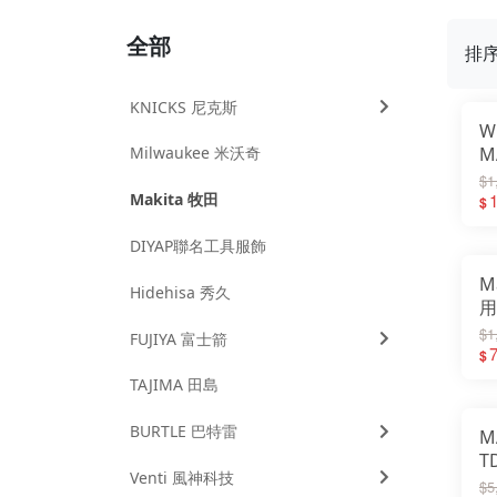
全部
排
KNICKS 尼克斯
W
Milwaukee 米沃奇
M
T
$1
Makita 牧田
1
$
DIYAP聯名工具服飾
M
Hidehisa 秀久
用
$1
FUJIYA 富士箭
$
TAJIMA 田島
BURTLE 巴特雷
M
T
Venti 風神科技
起
$5