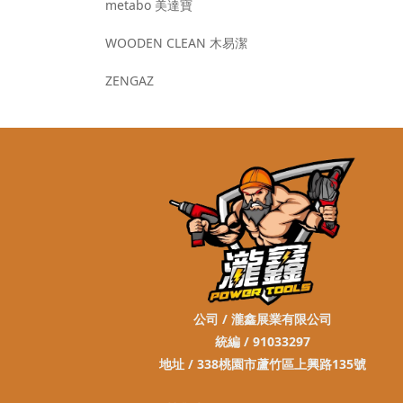
metabo 美達寶
WOODEN CLEAN 木易潔
ZENGAZ
公司 / 瀧鑫展業有限公司
統編 / 91033297
地址 / 338桃園市蘆竹區上興路135號