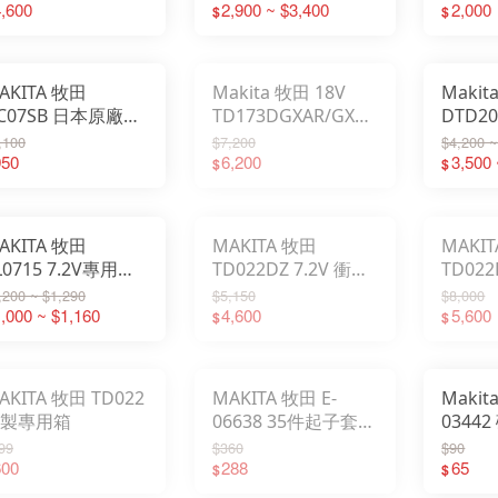
 日本島內機
,600
機
2,900 ~ $3,400
2,000
$
$
AKITA 牧田
Makita 牧田 18V
Makit
C07SB 日本原廠充
TD173DGXAR/GXAB
DTD2
器 日貨直送
無刷衝擊起子機 限定
擊起子
,100
$7,200
$4,200 ~
950
紅色/棕色 2024款
6,200
3,500 
$
$
AKITA 牧田
MAKITA 牧田
MAKI
L0715 7.2V專用
TD022DZ 7.2V 衝擊
TD022
.5Am電池 日貨直送
起子機【單電款】 日
起子機
,200 ~ $1,290
$5,150
$8,000
,000 ~ $1,160
本島內機
4,600
本島內
5,600
$
$
KITA 牧田 TD022
MAKITA 牧田 E-
Makit
製專用箱
06638 35件起子套裝
0344
組
99
$360
$90
600
288
65
$
$