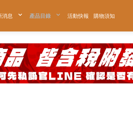
新消息
產品目錄
活動快報
購物須知
新品上市
KNICKS 尼克斯
優惠促銷
Milwaukee 米沃奇
預購商品
Makita 牧田
夏日對抗專區
DIYAP聯名工具服飾
Hidehisa 秀久
BURTLE 巴特雷
FUJIYA 富士箭
AC2094-側腰款背心
TAJIMA 田島
AC1154-側腰款背心
BURTLE 巴特雷
AC2094HB-上背款背心
Venti 風神科技
AC2096-側腰款短袖
HASEGAWA 長谷川
AC2096HB-上背款短袖
AC2094-側腰款背心
KC系列
22V空調服系列
KUROKIN 黑金
腳輕系列
IPS 五十嵐
AC2111-上背款反光長袖(可拆)
AC1154-側腰款背心
OKC系列
30V全新升級系列
ZERO系列
免蹲超人系列
WRAPGRADE
AC2114-上背款反光背心
AC2094HB-上背款背心
KCS系列 強化版
鐵鎚系列
工業級踏台
MIZUNO 美津濃
AC2121-下背款休閒長袖(可拆)
AC2096-側腰款短袖
年度限量黑標
鋼絲鉗系列
PATRONI 配多利
AC2124-下背款休閒背心
AC2096HB-上背款短袖
神田祭 限量系列專區
尖嘴鉗系列
UTOKU TOOLS 宇德工具
配件專區
AC2111-上背款反光長袖(可拆)
BA 軍規系列
斜口鉗系列
GFOX
機能服飾區
AC2114-上背款反光背心
BAT 軍規系列 強化版
管鉗系列
DEEN 迪恩工具
AC2121-下背款休閒長袖(可拆)
TF/TFT 窄版軍規系列
剝線鉗系列
職人部品專區
AC2124-下背款休閒背心
認證品 軍規系列
剪鉗系列
GatorTape小鱷魚
配件專區
玻璃皮革系列
扳手系列
ANEX 安耐士
固定片
機能服飾區
皮革系列
螺絲起子系列
SUNFLAG 新龜
鍊條
認證品 皮革系列
水平尺系列
TITAN 泰坦
延伸片
金屬配件
防墜繩系列
VESSEL 玄人魂
大ㄇ、小ㄇ
周邊小物
工作腰包鉗袋系列
EBISU 惠比壽
其他配件
服飾配件
限量專區
ARSENAL 愛森諾
AXBRAIN
TSUYORON 藤井
SK11 藤原
DOGYU 土牛
HIOKI 日置
metabo 美達寶
WOODEN CLEAN 木易潔
ZENGAZ