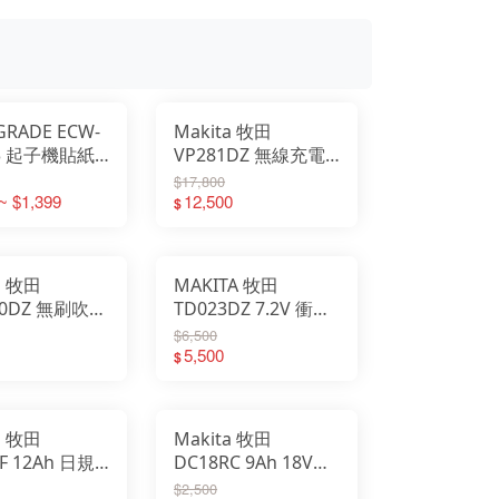
RADE ECW-
Makita 牧田
3 起子機貼紙
VP281DZ 無線充電
3D專用
式真空機 日本島內機
$17,800
~ $1,399
12,500
$
a 牧田
MAKITA 牧田
80DZ 無刷吹塵
TD023DZ 7.2V 衝擊
灣公司貨
起子機【雙電款】整
$6,500
組 日本島內機
5,500
$
a 牧田
Makita 牧田
F 12Ah 日規
DC18RC 9Ah 18V充
電器
電器 台灣公司貨
$2,500