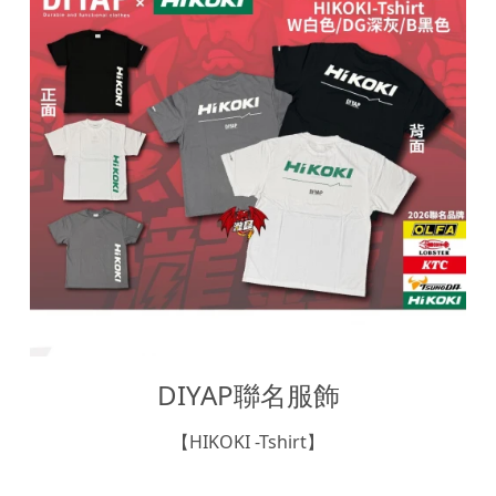
DIYAP聯名服飾
【HIKOKI -Tshirt】