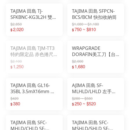
TAJIMA 田島 TJ-
TAJIMA 田島 SFPCN-
SFKBNC-KG3L2H 雙扣
BCS/BCM 快扣收納筒
三層腰包 大
$2,850
$1,080 ~ $1,180
2,020
750 ~ $810
$
$
TAJIMA 田島 TJM-TT3
WRAPGRADE
特約限定品 赤色捲尺快
DORAFIN美工刀【台
扣組
灣紀念款】DF510N專
$2,100
$2,000
1,250
用
1,680
$
$
TAJIMA 田島 GL16-
AJIMA 田島 SF-
35BL 3.5mX16mm 捲
MLHLD/LHLD 左手用
尺
快扣
$420
$280 ~ $580
380
250 ~ $520
$
$
TAJIMA 田島 SFC-
TAJIMA 田島 SFC-
MHLD/CHLD SF-
MSHLD/SHLD SF-