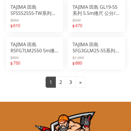
TAJIMA 田島
TAJIMA 田島 GL19-55
SFSSS2555-TW系列
系列 5.5m捲尺 公分/台
5.5m捲尺 附安全扣 公
尺
$650
$500
分/台尺/魯班
610
470
$
$
TAJIMA 田島
TAJIMA 田島
RSFG7LM2550 5m捲
SFG3GLM25-55系列
尺 / 公分 迴旋式快扣
5.5m捲尺 公分/台尺/
$800
$1,260
750
魯班
880
$
$
1
2
3
»