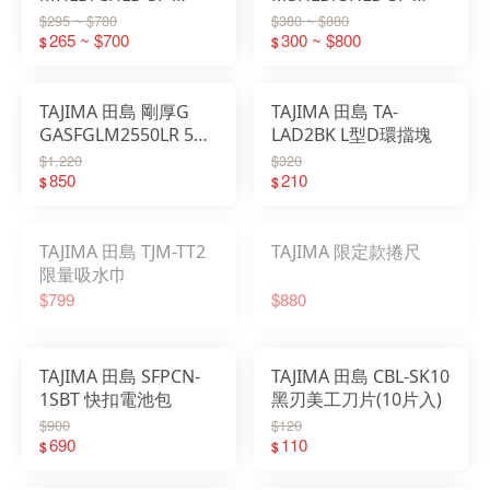
MHLD/CHLD 橫向快扣
MSHLD/SHLD 窄版快
$295 ~ $780
$380 ~ $880
265 ~ $700
扣
300 ~ $800
$
$
TAJIMA 田島 剛厚G
TAJIMA 田島 TA-
GASFGLM2550LR 5m
LAD2BK L型D環擋塊
捲尺 右基點
$1,220
$320
850
210
$
$
TAJIMA 田島 TJM-TT2
TAJIMA 限定款捲尺
限量吸水巾
$799
$880
TAJIMA 田島 SFPCN-
TAJIMA 田島 CBL-SK10
1SBT 快扣電池包
黑刃美工刀片(10片入)
$900
$120
690
110
$
$