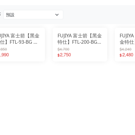
序
UJIYA 富士箭【黑金
FUJIYA 富士箭【黑金
FUJI
仕】FTL-93-BG 鋁
特仕】FTL-200-BG
金特仕】
金水平尺(開關箱專
鋁合金水平尺
鋁合金
,850
$4,700
$4,240
)
,990
2,750
2,480
$
$