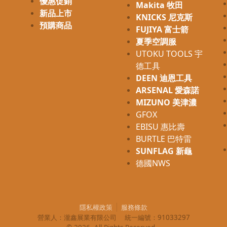
優惠促銷
Makita 牧田
新品上市
KNICKS 尼克斯
預購商品
FUJIYA 富士箭
夏季空調服
UTOKU TOOLS 宇
德工具
DEEN 迪恩工具
ARSENAL 愛森諾
MIZUNO 美津濃
GFOX
EBISU 惠比壽
BURTLE 巴特雷
SUNFLAG 新龜
德國NWS
隱私權政策
服務條款
營業人：
瀧鑫展業有限公司
統一編號：
91033297