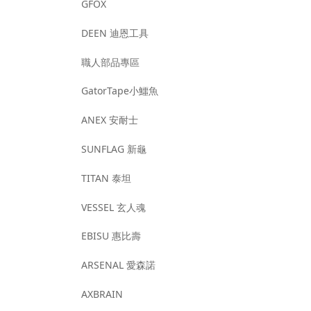
GFOX
DEEN 迪恩工具
職人部品專區
GatorTape小鱷魚
ANEX 安耐士
SUNFLAG 新龜
TITAN 泰坦
VESSEL 玄人魂
EBISU 惠比壽
ARSENAL 愛森諾
AXBRAIN