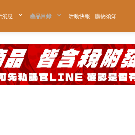
新消息
產品目錄
活動快報
購物須知
新品上市
KNICKS 尼克斯
優惠促銷
Milwaukee 米沃奇
預購商品
Makita 牧田
夏日對抗專區
DIYAP聯名工具服飾
Hidehisa 秀久
BURTLE 巴特雷
FUJIYA 富士箭
AC2094-側腰款背心
TAJIMA 田島
AC1154-側腰款背心
BURTLE 巴特雷
AC2094HB-上背款背心
Venti 風神科技
AC2096-側腰款短袖
HASEGAWA 長谷川
AC2096HB-上背款短袖
AC2094-側腰款背心
KC系列
22V空調服系列
KUROKIN 黑金
腳輕系列
IPS 五十嵐
AC2111-上背款反光長袖(可拆)
AC1154-側腰款背心
OKC系列
30V全新升級系列
ZERO系列
免蹲超人系列
WRAPGRADE
AC2114-上背款反光背心
AC2094HB-上背款背心
KCS系列 強化版
鐵鎚系列
工業級踏台
MIZUNO 美津濃
AC2121-下背款休閒長袖(可拆)
AC2096-側腰款短袖
年度限量黑標
鋼絲鉗系列
PATRONI 配多利
AC2124-下背款休閒背心
AC2096HB-上背款短袖
神田祭 限量系列專區
尖嘴鉗系列
UTOKU TOOLS 宇德工具
配件專區
AC2111-上背款反光長袖(可拆)
BA 軍規系列
斜口鉗系列
GFOX
機能服飾區
AC2114-上背款反光背心
BAT 軍規系列 強化版
管鉗系列
DEEN 迪恩工具
AC2121-下背款休閒長袖(可拆)
TF/TFT 窄版軍規系列
剝線鉗系列
職人部品專區
AC2124-下背款休閒背心
認證品 軍規系列
剪鉗系列
GatorTape小鱷魚
配件專區
玻璃皮革系列
扳手系列
ANEX 安耐士
固定片
機能服飾區
皮革系列
螺絲起子系列
SUNFLAG 新龜
鍊條
認證品 皮革系列
水平尺系列
TITAN 泰坦
延伸片
金屬配件
防墜繩系列
VESSEL 玄人魂
大ㄇ、小ㄇ
周邊小物
工作腰包鉗袋系列
EBISU 惠比壽
其他配件
服飾配件
限量專區
ARSENAL 愛森諾
AXBRAIN
TSUYORON 藤井
SK11 藤原
DOGYU 土牛
HIOKI 日置
metabo 美達寶
WOODEN CLEAN 木易潔
ZENGAZ