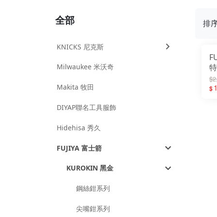
全部
排
KNICKS 尼克斯
F
Milwaukee 米沃奇
特
合
$2
Makita 牧田
用
1
$
DIYAP聯名工具服飾
Hidehisa 秀久
FUJIYA 富士箭
KUROKIN 黑金
鋼絲鉗系列
尖嘴鉗系列