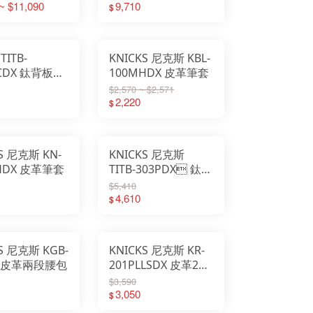
~ $11,090
9,710
$
ITB-
KNICKS 尼克斯 KBL-
OCDX 鈦背板皮
100MHDX 皮革筆套
機鉗套
$2,570 ~ $2,571
2,220
$
S 尼克斯 KN-
KNICKS 尼克斯
HDX 皮革筆套
TITB-303PDX 鈦背
板皮革3P鉗套
$5,410
4,610
$
S 尼克斯 KGB-
KNICKS 尼克斯 KR-
A 皮革兩段腰包
201PLLSDX 皮革2P
鉗套 SUS防落板裝置
$3,590
3,050
$