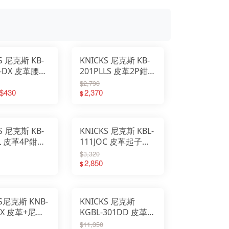
S 尼克斯 KB-
KNICKS 尼克斯 KB-
N-DX 皮革腰帶
201PLLS 皮革2P鉗套
直穿式 SUS防落板裝
$2,790
 $430
置
2,370
$
S 尼克斯 KB-
KNICKS 尼克斯 KBL-
LL 皮革4P鉗套
111JOC 皮革起子機
套 直穿式
$3,320
2,850
$
KS尼克斯 KNB-
KNICKS 尼克斯
DX 皮革+尼龍
KGBL-301DD 皮革三
段腰包-原色
段腰包 直穿式
$11,350