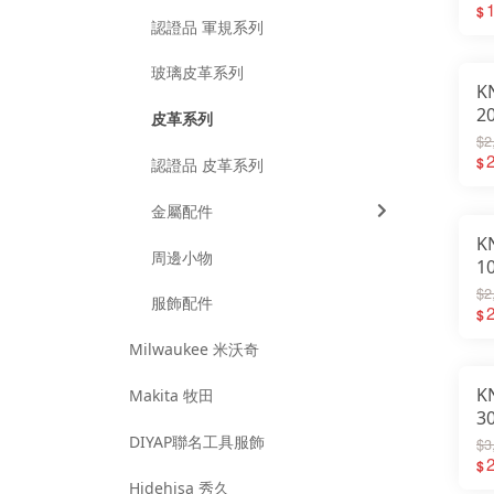
1
$
認證品 軍規系列
玻璃皮革系列
K
2
皮革系列
直
$2
置
2
$
認證品 皮革系列
金屬配件
K
周邊小物
1
$2
服飾配件
2
$
Milwaukee 米沃奇
K
Makita 牧田
3
套
DIYAP聯名工具服飾
$3
2
$
Hidehisa 秀久