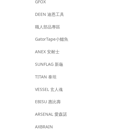
GFOX
DEEN 迪恩工具
職人部品專區
GatorTape小鱷魚
ANEX 安耐士
SUNFLAG 新龜
TITAN 泰坦
VESSEL 玄人魂
EBISU 惠比壽
ARSENAL 愛森諾
AXBRAIN