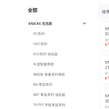
全部
排
KNICKS 尼克斯
K
KC系列
D
K
$2
OKC系列
環
$
KCS系列 強化版
K
年度限量黑標
2
鉗
$1
神田祭 限量系列專區
1
$
BA 軍規系列
BAT 軍規系列 強化版
K
3
TF/TFT 窄版軍規系列
包
$1