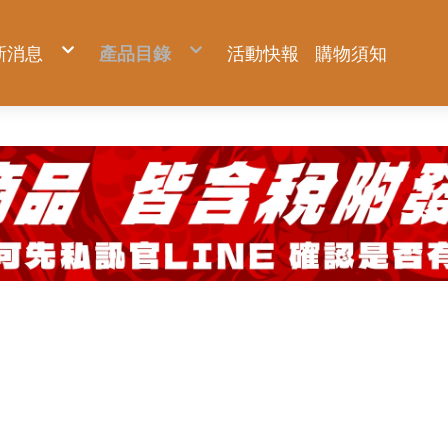
新消息
產品目錄
活動快報
購物須知
新品上市
KNICKS 尼克斯
優惠促銷
Milwaukee 米沃奇
預購商品
Makita 牧田
夏日對抗專區
DIYAP聯名工具服飾
Hidehisa 秀久
BURTLE 巴特雷
FUJIYA 富士箭
AC2094-側腰款背心
TAJIMA 田島
AC1154-側腰款背心
BURTLE 巴特雷
AC2094HB-上背款背心
Venti 風神科技
AC2096-側腰款短袖
HASEGAWA 長谷川
AC2096HB-上背款短袖
AC2094-側腰款背心
KC系列
22V空調服系列
KUROKIN 黑金
腳輕系列
IPS 五十嵐
AC2111-上背款反光長袖(可拆)
AC1154-側腰款背心
OKC系列
30V全新升級系列
ZERO系列
免蹲超人系列
WRAPGRADE
AC2114-上背款反光背心
AC2094HB-上背款背心
KCS系列 強化版
鐵鎚系列
工業級踏台
MIZUNO 美津濃
AC2121-下背款休閒長袖(可拆)
AC2096-側腰款短袖
年度限量黑標
鋼絲鉗系列
PATRONI 配多利
AC2124-下背款休閒背心
AC2096HB-上背款短袖
神田祭 限量系列專區
尖嘴鉗系列
UTOKU TOOLS 宇德工具
配件專區
AC2111-上背款反光長袖(可拆)
BA 軍規系列
斜口鉗系列
GFOX
機能服飾區
AC2114-上背款反光背心
BAT 軍規系列 強化版
管鉗系列
DEEN 迪恩工具
AC2121-下背款休閒長袖(可拆)
TF/TFT 窄版軍規系列
剝線鉗系列
職人部品專區
AC2124-下背款休閒背心
認證品 軍規系列
剪鉗系列
GatorTape小鱷魚
配件專區
玻璃皮革系列
扳手系列
ANEX 安耐士
固定片
機能服飾區
皮革系列
螺絲起子系列
SUNFLAG 新龜
鍊條
認證品 皮革系列
水平尺系列
TITAN 泰坦
延伸片
金屬配件
防墜繩系列
VESSEL 玄人魂
大ㄇ、小ㄇ
周邊小物
工作腰包鉗袋系列
EBISU 惠比壽
其他配件
服飾配件
限量專區
ARSENAL 愛森諾
AXBRAIN
TSUYORON 藤井
SK11 藤原
DOGYU 土牛
HIOKI 日置
metabo 美達寶
WOODEN CLEAN 木易潔
ZENGAZ