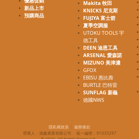
優惠促銷
Makita 牧田
新品上市
KNICKS 尼克斯
預購商品
FUJIYA 富士箭
夏季空調服
UTOKU TOOLS 宇
德工具
DEEN 迪恩工具
ARSENAL 愛森諾
MIZUNO 美津濃
GFOX
EBISU 惠比壽
BURTLE 巴特雷
SUNFLAG 新龜
德國NWS
隱私權政策
服務條款
營業人：
瀧鑫展業有限公司
統一編號：
91033297