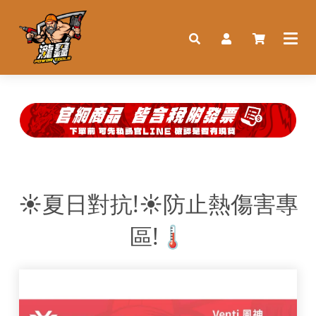
☀️夏日對抗!☀️防止熱傷害專
區!🌡️