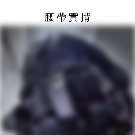
腰 帶 實 揹