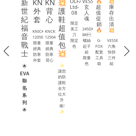
新
KNICKS 
KNICKS 
💥
OLFA 
VESSEL 
🔥
💥
Ltd-
玄
超 
庫
世
外
背
護
08
人
值 
存
紀
套
心
鞋
魂
促 
出
限定
銷
清
福
超
美工
245DX-
🔥
💥
KNICKxAITOZxCordura
KNCKSxAITOZxCordura
音
值
刀
BK
120505
12504
限定
螺絲
G-
VESSEL
戰
包
限量
限量
色
起子
FOX
六角
經典
經典
士
💥
組
配套
快拆
防寒
防寒
限量
工具
三件
外套
背心
色
箱
組
✨
🌟
讓您
EVA
的防
聯
護鞋
名
全方
位大
系
升
列
級!
🌟
✨