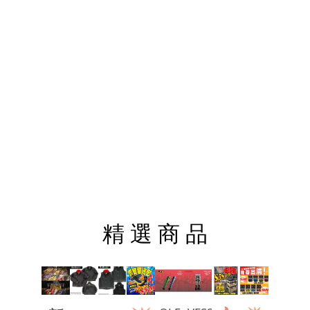
尺
收
藍】
用
梯
(開
納
【限
關
盒
定
箱
武
專
將
用)
系
列-
常
盤
色】
精 選 商 品