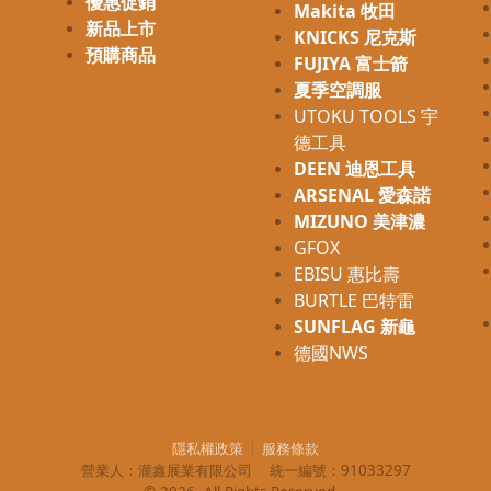
優惠促銷
Makita 牧田
新品上市
KNICKS 尼克斯
預購商品
FUJIYA 富士箭
夏季空調服
UTOKU TOOLS 宇
德工具
DEEN 迪恩工具
ARSENAL 愛森諾
MIZUNO 美津濃
GFOX
EBISU 惠比壽
BURTLE 巴特雷
SUNFLAG 新龜
德國NWS
隱私權政策
服務條款
營業人：
瀧鑫展業有限公司
統一編號：
91033297