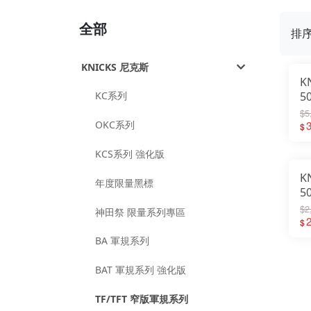
全部
排
KNICKS 尼克斯
K
KC系列
5
強
$5
OKC系列
新
3
$
KCS系列 強化版
K
年度限量黑標
5
直
$2
神田祭 限量系列專區
2
$
BA 軍規系列
BAT 軍規系列 強化版
TF/TFT 窄版軍規系列