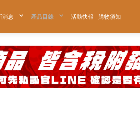
新消息
產品目錄
活動快報
購物須知
新品上市
KNICKS 尼克斯
優惠促銷
Milwaukee 米沃奇
預購商品
Makita 牧田
夏日對抗專區
DIYAP聯名工具服飾
Hidehisa 秀久
BURTLE 巴特雷
FUJIYA 富士箭
AC2094-側腰款背心
TAJIMA 田島
AC1154-側腰款背心
BURTLE 巴特雷
AC2094HB-上背款背心
Venti 風神科技
AC2096-側腰款短袖
HASEGAWA 長谷川
AC2096HB-上背款短袖
AC2094-側腰款背心
KC系列
22V空調服系列
KUROKIN 黑金
腳輕系列
IPS 五十嵐
AC2111-上背款反光長袖(可拆)
AC1154-側腰款背心
OKC系列
30V全新升級系列
ZERO系列
免蹲超人系列
WRAPGRADE
AC2114-上背款反光背心
AC2094HB-上背款背心
KCS系列 強化版
鐵鎚系列
工業級踏台
MIZUNO 美津濃
AC2121-下背款休閒長袖(可拆)
AC2096-側腰款短袖
年度限量黑標
鋼絲鉗系列
PATRONI 配多利
AC2124-下背款休閒背心
AC2096HB-上背款短袖
神田祭 限量系列專區
尖嘴鉗系列
UTOKU TOOLS 宇德工具
配件專區
AC2111-上背款反光長袖(可拆)
BA 軍規系列
斜口鉗系列
GFOX
機能服飾區
AC2114-上背款反光背心
BAT 軍規系列 強化版
管鉗系列
DEEN 迪恩工具
AC2121-下背款休閒長袖(可拆)
TF/TFT 窄版軍規系列
剝線鉗系列
職人部品專區
AC2124-下背款休閒背心
認證品 軍規系列
剪鉗系列
GatorTape小鱷魚
配件專區
玻璃皮革系列
扳手系列
ANEX 安耐士
固定片
機能服飾區
皮革系列
螺絲起子系列
SUNFLAG 新龜
鍊條
認證品 皮革系列
水平尺系列
TITAN 泰坦
延伸片
金屬配件
防墜繩系列
VESSEL 玄人魂
大ㄇ、小ㄇ
周邊小物
工作腰包鉗袋系列
EBISU 惠比壽
其他配件
服飾配件
限量專區
ARSENAL 愛森諾
AXBRAIN
TSUYORON 藤井
SK11 藤原
DOGYU 土牛
HIOKI 日置
metabo 美達寶
WOODEN CLEAN 木易潔
ZENGAZ