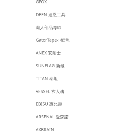
GFOX
DEEN 迪恩工具
職人部品專區
GatorTape小鱷魚
ANEX 安耐士
SUNFLAG 新龜
TITAN 泰坦
VESSEL 玄人魂
EBISU 惠比壽
ARSENAL 愛森諾
AXBRAIN