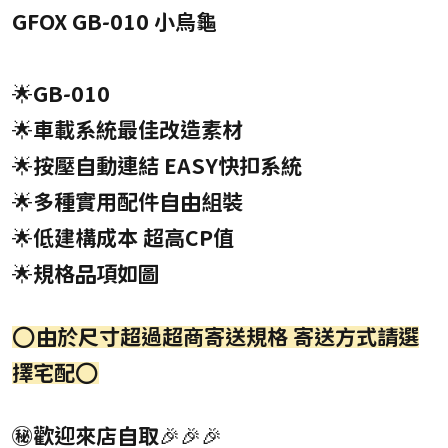
GFOX GB-010
小烏龜
🌟GB-010
🌟車載系統最佳改造素材
🌟按壓自動連結 EASY快扣系統
🌟多種實用配件自由組裝
🌟低建構成本 超高CP值
🌟規格品項如圖
⭕由於尺寸超過超商寄送規格 寄送方式請選
擇宅配⭕
㊙️歡迎來店自取🎉🎉🎉