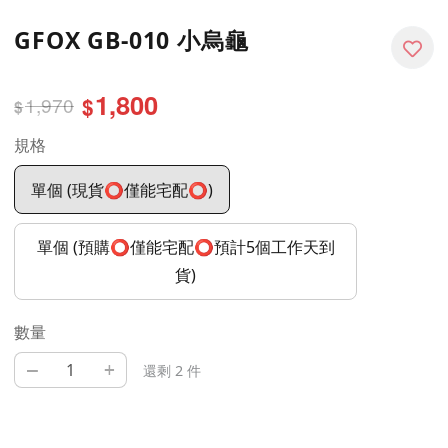
GFOX GB-010 小烏龜
1,800
1,970
$
$
規格
單個 (現貨⭕僅能宅配⭕)
單個 (預購⭕️僅能宅配⭕️預計5個工作天到
貨)
數量
–
+
還剩 2 件