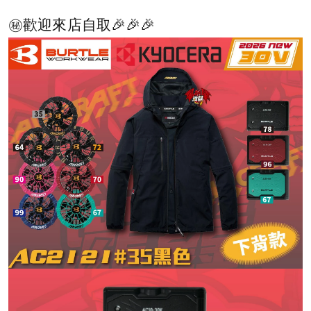
㊙️歡迎來店自取🎉🎉🎉