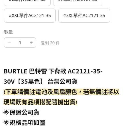
#XXL單件AC2121-35
#3XL單件AC2121-35
數量
–
+
還剩 20 件
BURTLE 巴特雷 下背款 AC2121-35-
30V【35黑色】 台灣公司貨
下單請備註電池及風扇顏色，若無備註將以
❗
現場既有品項搭配
隨機
出貨
❗
🌟保證公司貨
🌟規格品項如圖