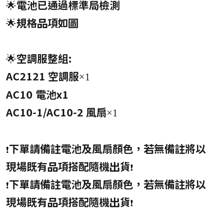
🌟電池已通過標準局檢測
🌟規格品項如圖
🌟空調服整組:
AC
2121
空調服
×1
AC10 電池x1
AC10-1/AC10-2
風扇
×1
下單請備註電池及風扇顏色，若無備註將以
❗
現場既有品項搭配
隨機
出貨
❗
下單請備註電池及風扇顏色，若無備註將以
❗
現場既有品項搭配
隨機
出貨
❗