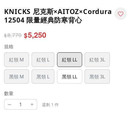
KNICKS 尼克斯×AITOZ×Cordura
12504 限量經典防寒背心
5,250
8,770
$
$
規格
紅領 M
紅領 L
紅領 LL
紅領 3L
黑領 M
黑領 L
黑領 LL
黑領 3L
數量
–
+
還剩 1 件