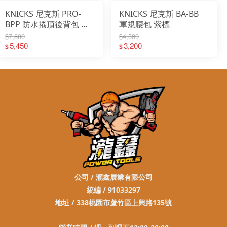
KNICKS 尼克斯 PRO-
KNICKS 尼克斯 BA-BB
BPP 防水捲頂後背包 郵
軍規腰包 紫標
差包 紫標
$7,800
$4,580
5,450
3,200
$
$
公司 / 瀧鑫展業有限公司
統編 / 91033297
地址 / 338桃園市蘆竹區上興路135號