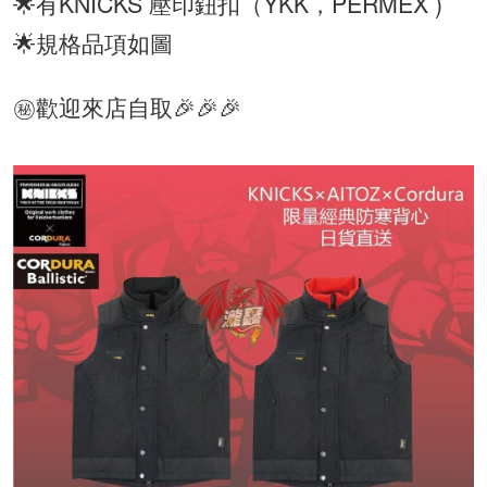
🌟有KNICKS 壓印鈕扣（YKK，PERMEX )
🌟規格品項如圖
㊙️歡迎來店自取🎉🎉🎉