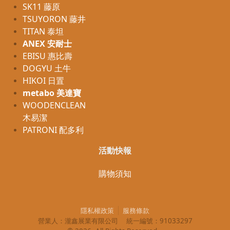
SK11 藤原
TSUYORON 藤井
TITAN 泰坦
ANEX 安耐士
EBISU 惠比壽
DOGYU 土牛
HIKOI 日置
metabo 美達寶
WOODENCLEAN
木易潔
PATRONI 配多利
活動快報
購物須知
隱私權政策
服務條款
營業人：
瀧鑫展業有限公司
統一編號：
91033297