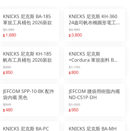
KNICKS 尼克斯 BA-185
KNICKS 尼克斯 KH-360
軍規工具桶包 2026新款
24盎司帆布橢圓形電工
包 2026新款
$2,380
$4,980
1,680
3,800
$
$
KNICKS 尼克斯 KH-185
KNICKS 尼克斯
帆布工具桶包 2026新款
+Cordura 軍規面料 BA-
KH 限量鑰匙圈 附發票
$990
$1,150
850
800
$
$
JEFCOM SPP-10-BK 配件
JEFCOM 腰袋用樹脂內襯
袋內襯 黑色
ND-CS1P-DH
$500
$1,020
480
950
$
$
KNICKS 尼克斯 BA-PC
KNICKS 尼克斯 BA-MH